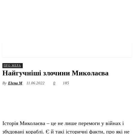
✓ MYKOLAIV ✗
ПРО МЕРА
Найгучніші злочини Миколаєва
By
Elena M
11.06.2022
0
185
Історія Миколаєва – це не лише перемоги у війнах і
збудовані кораблі. Є й такі історичні факти, про які не