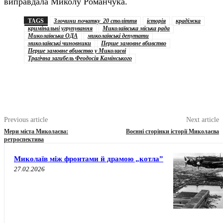
виправдала Миколу Романчука.
TAGS
Злочини початку 20 століття
історія
крадіжка
кримінальні угрупування
Миколаївська міська рада
Миколаївська ОДА
миколаївські депутати
миколаївські чиновники
Перше замовне вбивство
Перше замовне вбивство у Миколаєві
Трагічна загибель Феодосія Камінського
Previous article
Next article
Мери міста Миколаєва:
Воєнні сторінки історії Миколаєва
ретроспектива
Миколаїв між фронтами й драмою „котла”
27.02.2026