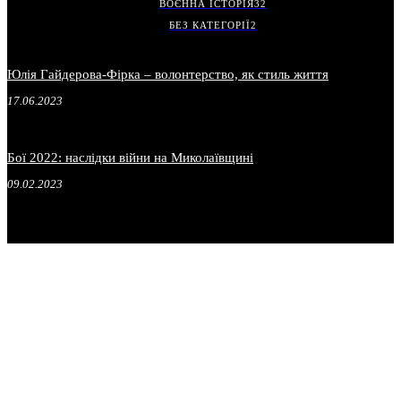
ВОЄННА ІСТОРІЯ
32
БЕЗ КАТЕГОРІЇ
2
Юлія Гайдерова-Фірка – волонтерство, як стиль життя
17.06.2023
Бої 2022: наслідки війни на Миколаївщині
09.02.2023
.
.
.