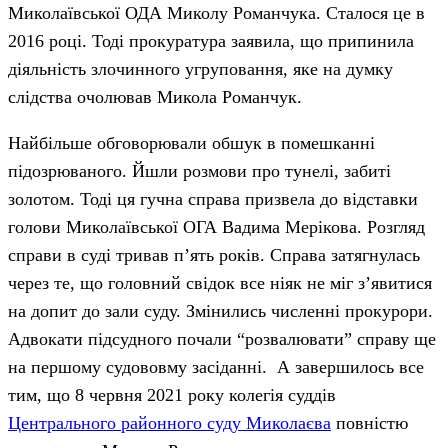
Миколаївської ОДА Миколу Романчука. Сталося це в
2016 році. Тоді прокуратура заявила, що припинила
діяльність злочинного угруповання, яке на думку
слідства очолював Микола Романчук.
Найбільше обговорювали обшук в помешканні
підозрюваного. Йшли розмови про тунелі, забиті
золотом. Тоді ця гучна справа призвела до відставки
голови Миколаївської ОГА Вадима Мерікова. Розгляд
справи в суді тривав п’ять років. Справа затягнулась
через те, що головний свідок все ніяк не міг з’явитися
на допит до зали суду. Змінились численні прокурори.
Адвокати підсудного почали “розвалювати” справу ще
на першому судововму засіданні. А завершилось все
тим, що 8 червня 2021 року колегія суддів
Центрального районного суду Миколаєва
повністю