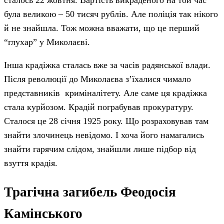
сталось 22 жовтня. Вартість викраденого на той час
була великою – 50 тисяч рублів. Але поліція так нікого
й не знайшла. Тож можна вважати, що це перший
“глухар” у Миколаєві.
Інша крадіжка сталась вже за часів радянської влади.
Після революції до Миколаєва з’їхалися чимало
представників криміналітету. Але саме ця крадіжка
стала курйозом. Крадій пограбував прокуратуру.
Сталося це 28 січня 1925 року. Що розраховував там
знайти злочинець невідомо. І хоча його намагались
знайти гарячим слідом, знайшли лише підбор від
взуття крадія.
Трагічна загибель Феодосія
Камінського