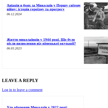
Авіація в боях за Миколаїв у Першу світову
війну: історія героїзму та прогресу
06.12.2024
Життя миколаївців у 1944 році. Що було
після визволення від німецької окупації?
06.03.2023
LEAVE A REPLY
Log in to leave a comment
Хто обороняв Миколаїв у 2022 році: