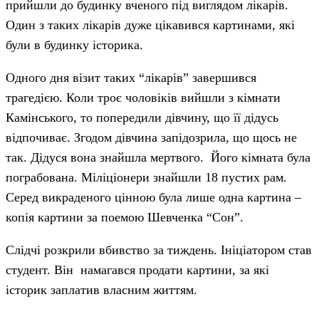
прийшли до будинку вченого під виглядом лікарів.
Один з таких лікарів дуже цікавився картинами, які
були в будинку історика.
Одного дня візит таких “лікарів” завершився
трагедією. Коли троє чоловіків вийшли з кімнати
Камінського, то попередили дівчину, що її дідусь
відпочиває. Згодом дівчина запідозрила, що щось не
так. Дідуся вона знайшла мертвого. Його кімната була
пограбована. Міліціонери знайшли 18 пустих рам.
Серед викраденого цінною була лише одна картина –
копія картини за поемою Шевченка “Сон”.
Слідчі розкрили вбивство за тиждень. Ініціатором став
студент. Він намагався продати картини, за які
історик заплатив власним життям.