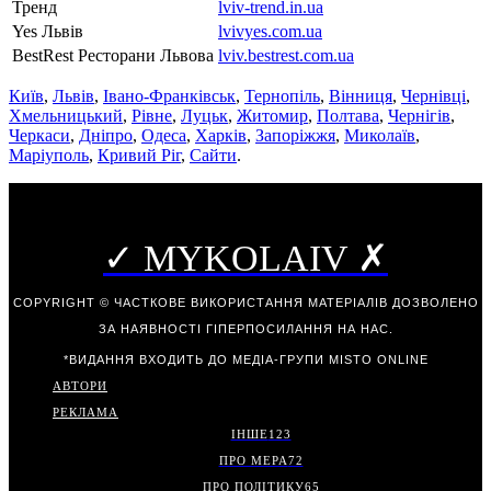
Тренд
lviv-trend.in.ua
Yes Львів
lvivyes.com.ua
BestRest Ресторани Львова
lviv.bestrest.com.ua
Київ
,
Львів
,
Івано-Франківськ
,
Тернопіль
,
Вінниця
,
Чернівці
,
Хмельницький
,
Рівне
,
Луцьк
,
Житомир
,
Полтава
,
Чернігів
,
Черкаси
,
Дніпро
,
Одеса
,
Харків
,
Запоріжжя
,
Миколаїв
,
Маріуполь
,
Кривий Ріг
,
Сайти
.
✓ MYKOLAIV ✗
COPYRIGHT © ЧАСТКОВЕ ВИКОРИСТАННЯ МАТЕРІАЛІВ ДОЗВОЛЕНО
ЗА НАЯВНОСТІ ГІПЕРПОСИЛАННЯ НА НАС.
*ВИДАННЯ ВХОДИТЬ ДО МЕДІА-ГРУПИ
MISTO ONLINE
АВТОРИ
РЕКЛАМА
ІНШЕ
123
ПРО МЕРА
72
ПРО ПОЛІТИКУ
65