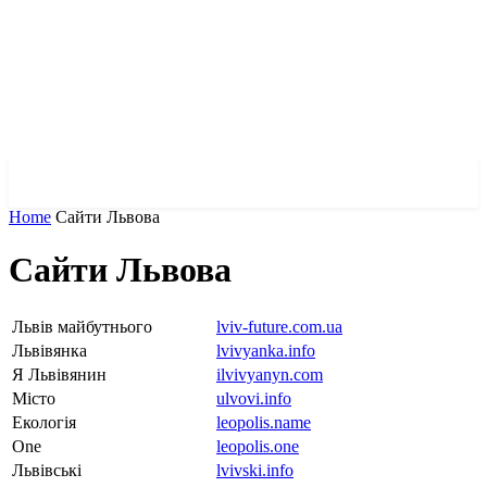
✓ MYKOLAIV ✗
Home
Сайти Львова
Сайти Львова
Львів майбутнього
lviv-future.com.ua
Львівянка
lvivyanka.info
Я Львівянин
ilvivyanyn.com
Місто
ulvovi.info
Екологія
leopolis.name
One
leopolis.one
Львівські
lvivski.info