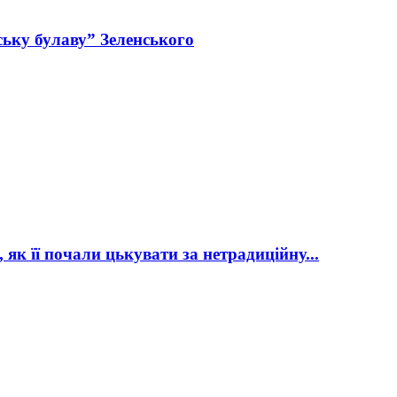
ьку булаву” Зеленського
як її почали цькувати за нетрадиційну...