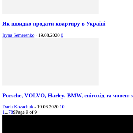
Як швидко продати квартиру в Україні
Iryna Semerenko
-
19.08.2020
0
Porsche, VOLVO, Harley, BMW, снігохід та човен: я
Daria Kozachuk
-
19.06.2020
10
1
...
7
8
9
Page 9 of 9