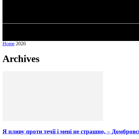
✓ MYKOLAIV 
Неділя, 9 Серпня, 2026
ГОЛОВНА
Home
2020
Archives
Я пливу проти течії і мені не страшно, – Домбровсь