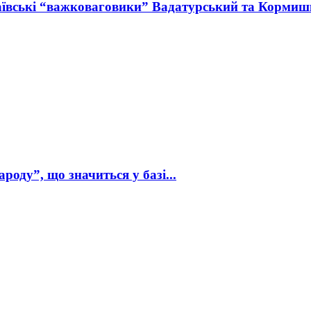
аївські “важковаговики” Вадатурський та Кормишк
оду”, що значиться у базі...