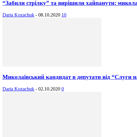
“Забили стрілку” та вирішили хайпанути: микол
Daria Kozachuk
-
08.10.2020
10
Миколаївський кандидат в депутати від “Слуги нар
Daria Kozachuk
-
02.10.2020
0