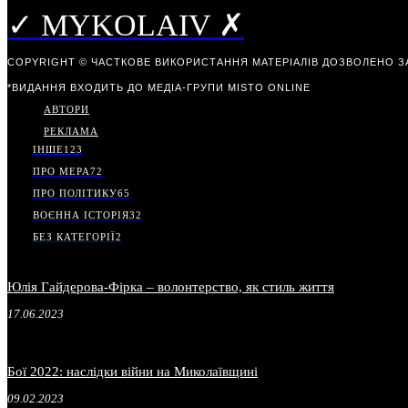
✓ MYKOLAIV ✗
COPYRIGHT © ЧАСТКОВЕ ВИКОРИСТАННЯ МАТЕРІАЛІВ ДОЗВОЛЕНО З
*ВИДАННЯ ВХОДИТЬ ДО МЕДІА-ГРУПИ
MISTO ONLINE
АВТОРИ
РЕКЛАМА
ІНШЕ
123
ПРО МЕРА
72
ПРО ПОЛІТИКУ
65
ВОЄННА ІСТОРІЯ
32
БЕЗ КАТЕГОРІЇ
2
Юлія Гайдерова-Фірка – волонтерство, як стиль життя
17.06.2023
Бої 2022: наслідки війни на Миколаївщині
09.02.2023