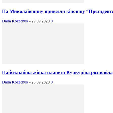
На Миколаївщину привезли кіношну “Президентс
Daria Kozachuk
-
29.09.2020
0
Найсильніша жінка планети Куркуріна розповіла, 
Daria Kozachuk
-
28.09.2020
0