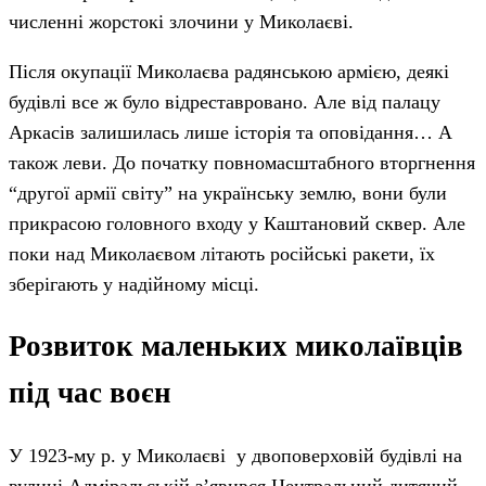
численні жорстокі злочини у Миколаєві.
Після окупації Миколаєва радянською армією, деякі
будівлі все ж було відреставровано. Але від палацу
Аркасів залишилась лише історія та оповідання… А
також леви. До початку повномасштабного вторгнення
“другої армії світу” на українську землю, вони були
прикрасою головного входу у Каштановий сквер. Але
поки над Миколаєвом літають російські ракети, їх
зберігають у надійному місці.
Розвиток маленьких миколаївців
під час воєн
У 1923-му р. у Миколаєві у двоповерховій будівлі на