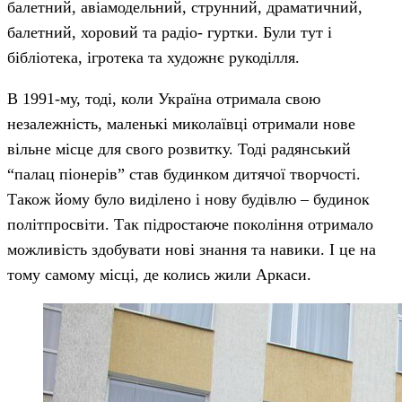
балетний, авіамодельний, струнний, драматичний,
балетний, хоровий та радіо- гуртки. Були тут і
бібліотека, ігротека та художнє рукоділля.
В 1991-му, тоді, коли Україна отримала свою
незалежність, маленькі миколаївці отримали нове
вільне місце для свого розвитку. Тоді радянський
“палац піонерів” став будинком дитячої творчості.
Також йому було виділено і нову будівлю – будинок
політпросвіти. Так підростаюче покоління отримало
можливість здобувати нові знання та навики. І це на
тому самому місці, де колись жили Аркаси.