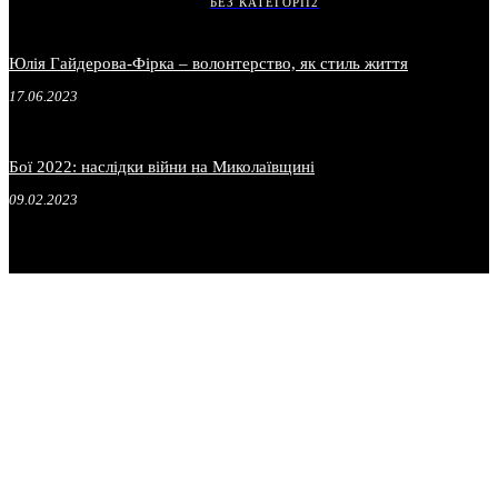
БЕЗ КАТЕГОРІЇ
2
Юлія Гайдерова-Фірка – волонтерство, як стиль життя
17.06.2023
Бої 2022: наслідки війни на Миколаївщині
09.02.2023
.
.
.