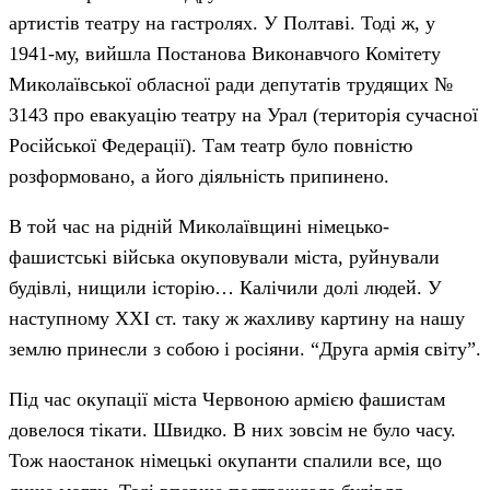
артистів театру на гастролях. У Полтаві. Тоді ж, у
1941-му, вийшла Постанова Виконавчого Комітету
Миколаївської обласної ради депутатів трудящих №
3143 про евакуацію театру на Урал (територія сучасної
Російської Федерації). Там театр було повністю
розформовано, а його діяльність припинено.
В той час на рідній Миколаївщині німецько-
фашистські війська окуповували міста, руйнували
будівлі, нищили історію… Калічили долі людей. У
наступному ХХІ ст. таку ж жахливу картину на нашу
землю принесли з собою і росіяни. “Друга армія світу”.
Під час окупації міста Червоною армією фашистам
довелося тікати. Швидко. В них зовсім не було часу.
Тож наостанок німецькі окупанти спалили все, що