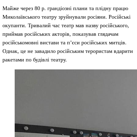
Майже через 80 р. грандіозні плани та плідну працю
Миколаївського театру зруйнували росіяни. Російські
окупанти. Тривалий час театр мав назву російського,
приймав російських акторів, показував глядачам
російськомовні вистави та п’єси російських митців.
Однак, це не завадило російським терористам вдарити
ракетами по будівлі театру.