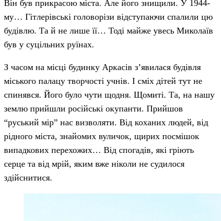
Він був прикрасою міста. Але його знищили. У 1944-
му… Гітлерівські головорізи відступаючи спалили цю
будівлю. Та й не лише її… Тоді майже увесь Миколаїв
був у суцільних руїнах.
З часом на місці будинку Аркасів з’явилася будівля
міського палацу творчості учнів. І сміх дітей тут не
спинявся. Його було чути щодня. Щомиті. Та, на нашу
землю прийшли російські окупанти. Прийшов
“руський мір” нас визволяти. Від коханих людей, від
рідного міста, знайомих вуличок, щирих посмішок
випадкових перехожих… Від спогадів, які гріють
серце та від мрій, яким вже ніколи не судилося
здійснитися.