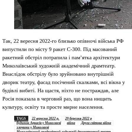
Так, 22 вересня 2022-го близько опівночі війська РФ
випустили по місту 9 ракет С-300. Під масований
ракетний обстріл потрапила і пам’ятка архітектури
Миколаївський художній академічний драмтеатр.
Внаслідок обстрілу було зруйновано внутрішній
дворик театру, фасад посічений скалками, всі вікна у
будівлі вибиті. На щастя, ніхто не постраждав, але
Росія показала в черговий раз, що вона нищить
культуру, освіту та просте мирне населення.
TAGS
22 вересня 2022 р.
29 березня 2022 р
будинок Аркасів у Миколаєві
війна
Друга світова війна
злочини у Миколаєві
Миколаївський академічний художній драматичний театр