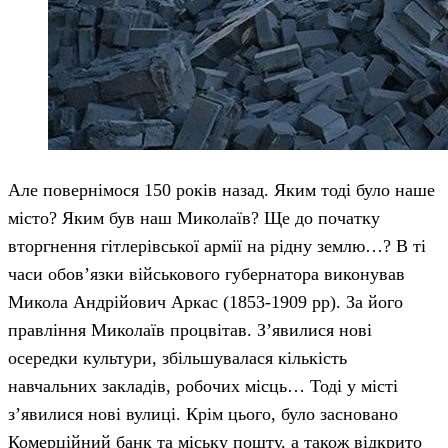
Але повернімося 150 років назад. Яким тоді було наше
місто? Яким був наш Миколаїв? Ще до початку
вторгнення гітлерівської армії на рідну землю…? В ті
часи обов’язки військового губернатора виконував
Микола Андрійович Аркас (1853-1909 рр). За його
правління Миколаїв процвітав. З’явилися нові
осередки культури, збільшувалася кількість
навчальних закладів, робочих місць… Тоді у місті
з’явилися нові вулиці. Крім цього, було засновано
Комерційний банк та міську пошту, а також відкрито