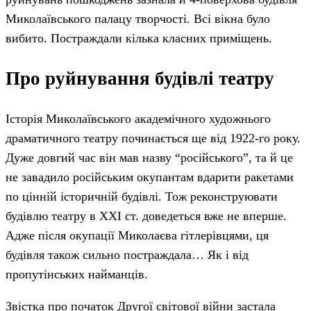
Миколаївського палацу творчості. Всі вікна було
вибито. Постраждали кілька класних приміщень.
Про руйнування будівлі театру
Історія Миколаївського академічного художнього
драматичного театру починається ще від 1922-го року.
Дуже довгий час він мав назву “російського”, та й це
не завадило російським окупантам вдарити ракетами
по цінній історичній будівлі. Тож реконструювати
будівлю театру в ХХІ ст. доведеться вже не вперше.
Адже після окупації Миколаєва гітлерівцями, ця
будівля також сильно постраждала… Як і від
пропутінських найманців.
Звістка про початок Другої світової війни застала