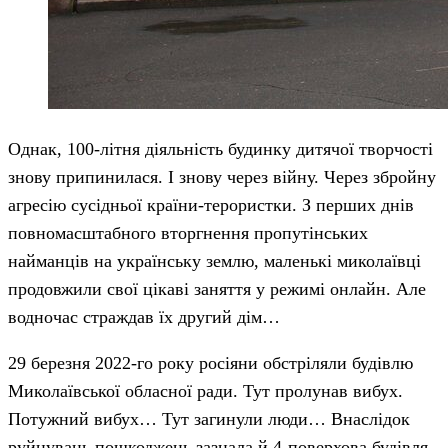
Однак, 100-літня діяльність будинку дитячої творчості
знову припинилася. І знову через війну. Через збройну
агресію сусідньої країни-терористки. З перших днів
повномасштабного вторгнення пропутінських
найманців на українську землю, маленькі миколаївці
продовжили свої цікаві заняття у режимі онлайн. Але
водночас страждав їх другий дім…
29 березня 2022-го року росіяни обстріляли будівлю
Миколаївської обласної ради. Тут пролунав вибух.
Потужний вибух… Тут загинули люди… Внаслідок
руйнувань пошкоджень зазнала й 4-поверхова будівля