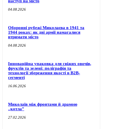
наступ на місто
04.08.2026
Оборонні рубежі Миколаєва в 1941 та
1944 роках: як дві армії намагалися
втримати місто
04.08.2026
Інноваційна упаковка для свіжих овочів,
фруктів та зелені: поліграфія та
технології збереження якості в B2B-
сегменті
16.06.2026
Миколаїв між фронтами й драмою
„котла”
27.02.2026