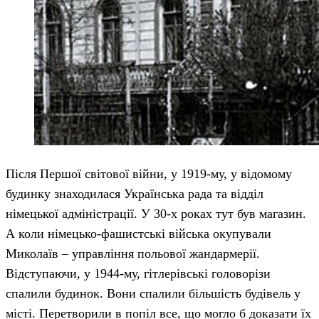
Після Першої світової війни, у 1919-му, у відомому
будинку знаходилася Українська рада та відділ
німецької адміністрації. У 30-х роках тут був магазин.
А коли німецько-фашистські війська окупували
Миколаїв – управління польової жандармерії.
Відступаючи, у 1944-му, гітлерівські головорізи
спалили будинок. Вони спалили більшість будівель у
місті. Перетворили в попіл все, що могло б доказати їх