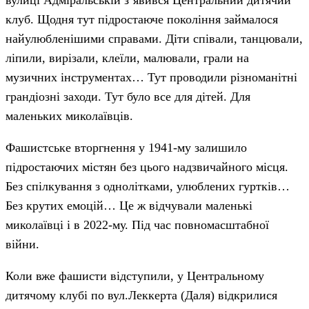
вулиці Адміральській з’явився Центральний дитячий
клуб. Щодня тут підростаюче покоління займалося
найулюбленішими справами. Діти співали, танцювали,
ліпили, вирізали, клеїли, малювали, грали на
музичних інструментах… Тут проводили різноманітні
грандіозні заходи. Тут було все для дітей. Для
маленьких миколаївців.
Фашистське вторгнення у 1941-му залишило
підростаючих містян без цього надзвичайного місця.
Без спілкування з однолітками, улюблених гуртків…
Без крутих емоцій… Це ж відчували маленькі
миколаївці і в 2022-му. Під час повномасштабної
війни.
Коли вже фашисти відступили, у Центральному
дитячому клубі по вул.Леккерта (Даля) відкрилися