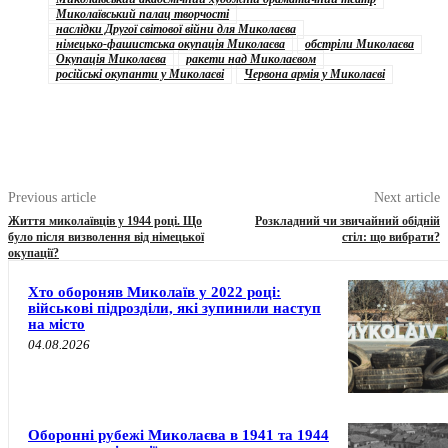
Миколаївський палац творчості
наслідки Другої світової війни для Миколаєва
німецько-фашистська окупація Миколаєва
обстріли Миколаєва
Окупація Миколаєва
ракети над Миколаєвом
російські окупанти у Миколаєві
Червона армія у Миколаєві
Previous article
Next article
Життя миколаївців у 1944 році. Що
Розкладний чи звичайний обідній
було після визволення від німецької
стіл: що вибрати?
окупації?
Хто обороняв Миколаїв у 2022 році:
військові підрозділи, які зупинили наступ
на місто
04.08.2026
Оборонні рубежі Миколаєва в 1941 та 1944