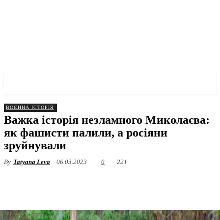
✓ MYKOLAIV ✗
ВОЄННА ІСТОРІЯ
Важка історія незламного Миколаєва:
як фашисти палили, а росіяни
зруйнували
By
Tatyana Leva
06.03.2023
0
221