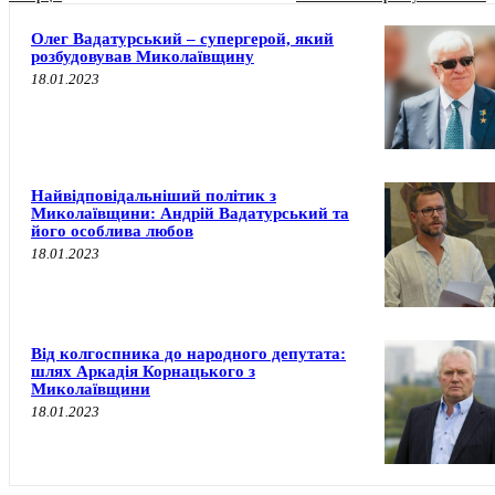
Олег Вадатурський – супергерой, який
розбудовував Миколаївщину
18.01.2023
Найвідповідальніший політик з
Миколаївщини: Андрій Вадатурський та
його особлива любов
18.01.2023
Від колгоспника до народного депутата:
шлях Аркадія Корнацького з
Миколаївщини
18.01.2023