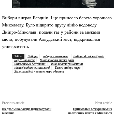
Вибори виграв Берднік. І це принесло багато хорошого
Миколаєву. Було відкрито другу лінію водоводу
Дніпро-Миколаїв, подали газ у райони за межами
міста, побудували Аляудський міст, відкривалися
університети.
TAGS
Вибори
вибори в миколаєві
Вибори до міської ради
мер Миколаєва
Миколаївська міська рада
миколаївські депутати
миколаївські чиновники
місцеві вибори в миколаєві
Тяжкі вибори мера
Як миколаївці першого мера обирали
Previous article
Next article
Як двоє миколаївців підкуповували
Приймальні всеукраїнських
виборців
політичних партій у Миколаєві