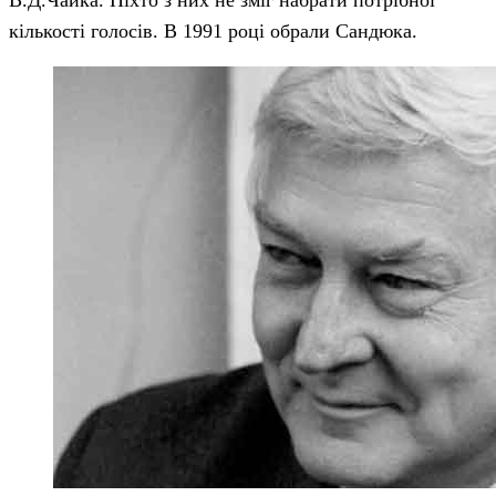
В.Д.Чайка. Ніхто з них не зміг набрати потрібної
кількості голосів. В 1991 році обрали Сандюка.