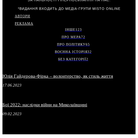
ЗА НАЯВНОСТІ ГІПЕРПОСИЛАННЯ НА НАС.
*ВИДАННЯ ВХОДИТЬ ДО МЕДІА-ГРУПИ
MISTO ONLINE
АВТОРИ
РЕКЛАМА
ІНШЕ
123
ПРО МЕРА
72
ПРО ПОЛІТИКУ
65
ВОЄННА ІСТОРІЯ
32
БЕЗ КАТЕГОРІЇ
2
Юлія Гайдерова-Фірка – волонтерство, як стиль життя
17.06.2023
Бої 2022: наслідки війни на Миколаївщині
09.02.2023
.
.
.