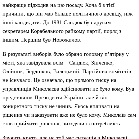
найкраще підходив на цю посаду. Хоча б з тієї
причини, що він мав більше політичного досвіду, ніж
інші кандидати. До 1981 Сандюк був другим
секретарем Корабельного райкому партії, поряд з
іншим. Першим був Новожилов.
В результаті виборів було обрано головну п’ятірку у
місті, яка завідувала всім – Сандюк, Зінченко,
Олійник, Бердніков, Валецький. Партійних комітетів
не існувало. Це означало, що прямого тиску на
управлінців Миколаєва здійснювати не було кому. Був
представник Президента України, але й він
конкретного тиску не чинив. Якось впливати на
рішення чи наказувати вже не було кому. Миколаїв сам
став приймати рішення, виходячи із потреб міста.
Звучить круто, але на той час ситуація в Миколаєві