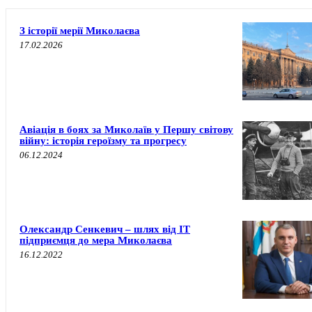
З історії мерії Миколаєва
17.02.2026
Авіація в боях за Миколаїв у Першу світову
війну: історія героїзму та прогресу
06.12.2024
Олександр Сенкевич – шлях від IT
підприємця до мера Миколаєва
16.12.2022