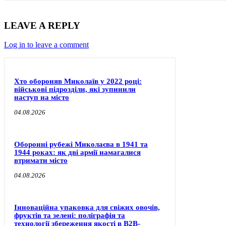
LEAVE A REPLY
Log in to leave a comment
Хто обороняв Миколаїв у 2022 році:
військові підрозділи, які зупинили
наступ на місто
04.08.2026
Оборонні рубежі Миколаєва в 1941 та
1944 роках: як дві армії намагалися
втримати місто
04.08.2026
Інноваційна упаковка для свіжих овочів,
фруктів та зелені: поліграфія та
технології збереження якості в B2B-