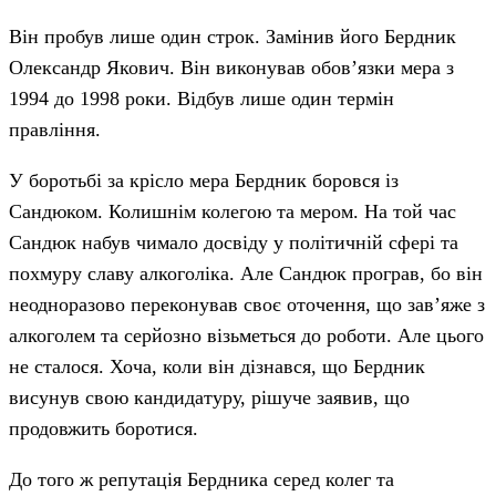
Він пробув лише один строк. Замінив його Бердник
Олександр Якович. Він виконував обов’язки мера з
1994 до 1998 роки. Відбув лише один термін
правління.
У боротьбі за крісло мера Бердник боровся із
Сандюком. Колишнім колегою та мером. На той час
Сандюк набув чимало досвіду у політичній сфері та
похмуру славу алкоголіка. Але Сандюк програв, бо він
неодноразово переконував своє оточення, що зав’яже з
алкоголем та серйозно візьметься до роботи. Але цього
не сталося. Хоча, коли він дізнався, що Бердник
висунув свою кандидатуру, рішуче заявив, що
продовжить боротися.
До того ж репутація Бердника серед колег та