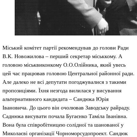
Міський комітет партії рекомендував до голови Ради
В.К. Новожилова – перший секретар міськкому. А
головою міськвиконкому О.О.Олійника, який увесь
цей час працював головою Центральної районної ради.
Але далеко не всі депутати погоджувалися з такими
пропозиціями. Їхня незгода вилилася у висування
альтернативного кандидата – Сандюка Юрія
Івановича. До цього він очолював Заводську райраду.
Саднюка висувати почала Бугаєнко Таміла Іванівна.
Вона була співробітницею солідної та шанованої у
Миколаєві організації Чорноморсудопроект. Сандюк