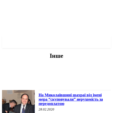
✓ MYKOLAIV ✗
Інше
БЕЗ КАТЕГОРІЇ
ВОЄННА ІСТОРІЯ
ІНШЕ
ПРО МЕРА
ПРО ПОЛІТИКУ
На Миколаївщині шахраї від імені
мера “скуповували” нерухомість за
передоплатою
28.02.2020