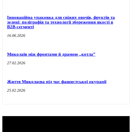
Інноваційна упаковка для свіжих овочів, фруктів та
зелені: поліграфія та технології збереження якості в
B2B-сегменті
16.06.2026
Миколаїв між фронтами й драмою „котла”
27.02.2026
Життя Миколаєва під час фашистської окупації
25.02.2026