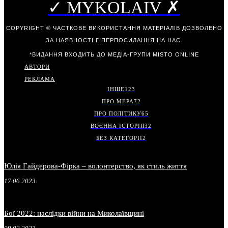
✓ MYKOLAIV ✗
COPYRIGHT © ЧАСТКОВЕ ВИКОРИСТАННЯ МАТЕРІАЛІВ ДОЗВОЛЕНО
ЗА НАЯВНОСТІ ГІПЕРПОСИЛАННЯ НА НАС.
*ВИДАННЯ ВХОДИТЬ ДО МЕДІА-ГРУПИ
MISTO ONLINE
АВТОРИ
РЕКЛАМА
ІНШЕ
123
ПРО МЕРА
72
ПРО ПОЛІТИКУ
65
ВОЄННА ІСТОРІЯ
32
БЕЗ КАТЕГОРІЇ
2
Юлія Гайдерова-Фірка – волонтерство, як стиль життя
17.06.2023
Бої 2022: наслідки війни на Миколаївщині