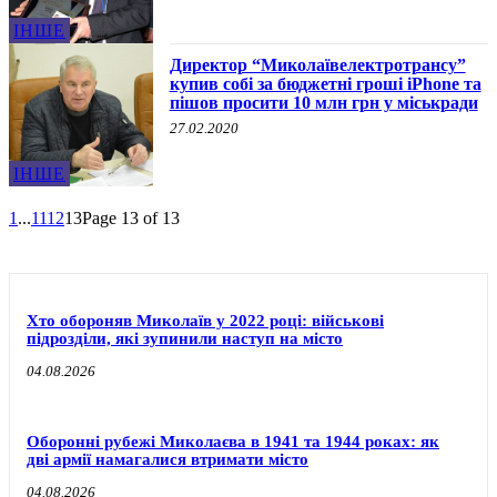
ІНШЕ
Директор “Миколаївелектротрансу”
купив собі за бюджетні гроші iPhone та
пішов просити 10 млн грн у міськради
27.02.2020
ІНШЕ
1
...
11
12
13
Page 13 of 13
Хто обороняв Миколаїв у 2022 році: військові
підрозділи, які зупинили наступ на місто
04.08.2026
Оборонні рубежі Миколаєва в 1941 та 1944 роках: як
дві армії намагалися втримати місто
04.08.2026