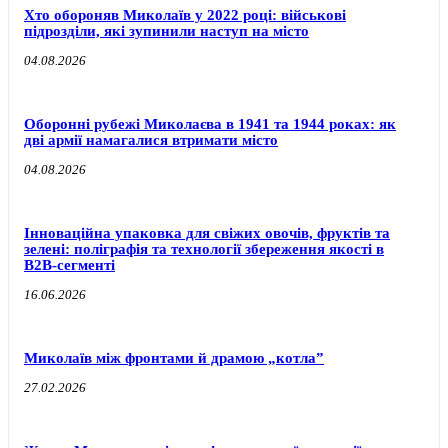
Хто обороняв Миколаїв у 2022 році: військові
підрозділи, які зупинили наступ на місто
04.08.2026
Оборонні рубежі Миколаєва в 1941 та 1944 роках: як
дві армії намагалися втримати місто
04.08.2026
Інноваційна упаковка для свіжих овочів, фруктів та
зелені: поліграфія та технології збереження якості в
B2B-сегменті
16.06.2026
Миколаїв між фронтами й драмою „котла”
27.02.2026