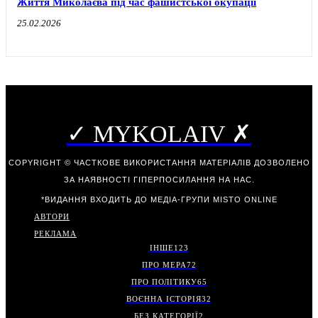
Життя Миколаєва під час фашистської окупації
25.02.2026
✓ MYKOLAIV ✗
COPYRIGHT © ЧАСТКОВЕ ВИКОРИСТАННЯ МАТЕРІАЛІВ ДОЗВОЛЕНО
ЗА НАЯВНОСТІ ГІПЕРПОСИЛАННЯ НА НАС.
*ВИДАННЯ ВХОДИТЬ ДО МЕДІА-ГРУПИ
MISTO ONLINE
АВТОРИ
РЕКЛАМА
ІНШЕ
123
ПРО МЕРА
72
ПРО ПОЛІТИКУ
65
ВОЄННА ІСТОРІЯ
32
БЕЗ КАТЕГОРІЇ
2