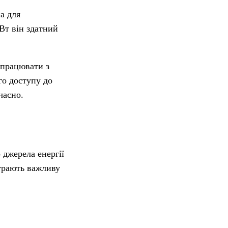
а для
Вт він здатний
 працювати з
го доступу до
часно.
 джерела енергії
іграють важливу