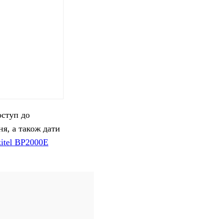
оступ до
ня, а також дати
kitel BP2000E