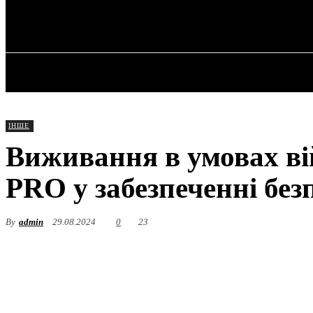
✓ MYKOLAIV 
П’ятниця, 7 Серпня, 2026
ГОЛОВНА
ІНШЕ
Виживання в умовах ві
PRO у забезпеченні без
By
admin
29.08.2024
0
23