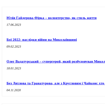
Юлія Гайдерова-Фірка – волонтерство, як стиль життя
17.06.2023
Бої 2022: наслідки війни на Миколаївщині
09.02.2023
Олег Вадатурський – супергерой, який розбудовував Мико
18.01.2023
Без Дятлова та Гранатурова, але з Кругловим і Чайкою: хт
04.11.2020