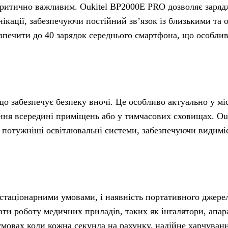
є критично важливим. Oukitel BP2000E PRO дозволяє заря
нікації, забезпечуючи постійний зв’язок із близькими та
зпечити до 40 зарядок середнього смартфона, що особли
о забезпечує безпеку вночі. Це особливо актуально у мі
ення всередині приміщень або у тимчасових сховищах. Ou
 потужніші освітлювальні системи, забезпечуючи видиміс
стаціонарними умовами, і наявність портативного джерел
ти роботу медичних приладів, таких як інгалятори, апар
 умовах коли кожна секунда на рахунку, надійне харчуван