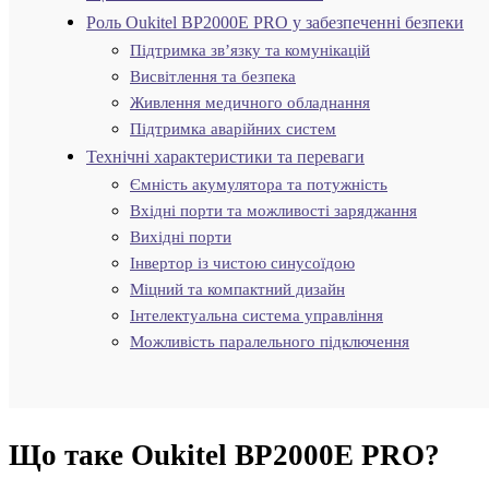
Роль Oukitel BP2000E PRO у забезпеченні безпеки
Підтримка зв’язку та комунікацій
Висвітлення та безпека
Живлення медичного обладнання
Підтримка аварійних систем
Технічні характеристики та переваги
Ємність акумулятора та потужність
Вхідні порти та можливості заряджання
Вихідні порти
Інвертор із чистою синусоїдою
Міцний та компактний дизайн
Інтелектуальна система управління
Можливість паралельного підключення
Що таке Oukitel BP2000E PRO?