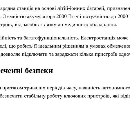
рядна станція на основі літій-іонних батарей, призначен
 З ємністю акумулятора 2000 Вт·ч і потужністю до 2000 
роїв, від засобів зв’язку до медичного обладнання.
йність та багатофункціональність. Електростанція може
лі, що робить її ідеальним рішенням в умовах обмежено
в дозволяє підключати та заряджати кілька пристроїв одно
еченні безпеки
протягом тривалих періодів часу, наявність автономного
безпечити стабільну роботу ключових пристроїв, які від