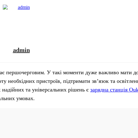
admin
тає першочерговим. У такі моменти дуже важливо мати д
ту необхідних пристроїв, підтримати зв’язок та освітлен
х надійних та універсальних рішень є
зарядна станція Ou
альних умовах.