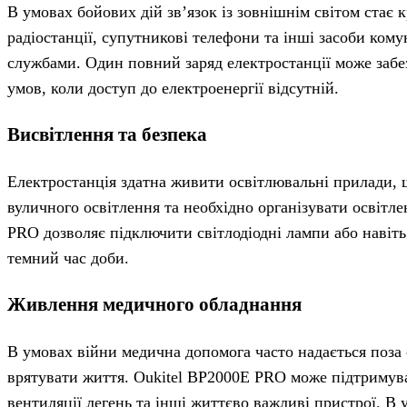
В умовах бойових дій зв’язок із зовнішнім світом ста
радіостанції, супутникові телефони та інші засоби кому
службами. Один повний заряд електростанції може забе
умов, коли доступ до електроенергії відсутній.
Висвітлення та безпека
Електростанція здатна живити освітлювальні прилади, щ
вуличного освітлення та необхідно організувати освітл
PRO дозволяє підключити світлодіодні лампи або навіть
темний час доби.
Живлення медичного обладнання
В умовах війни медична допомога часто надається поза 
врятувати життя. Oukitel BP2000E PRO може підтримува
вентиляції легень та інші життєво важливі пристрої. В