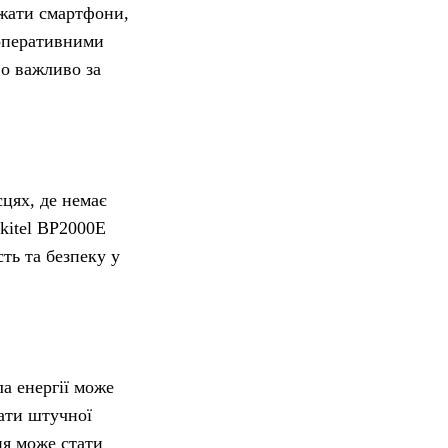
джати смартфони,
 оперативними
во важливо за
сцях, де немає
kitel BP2000E
ть та безпеку у
а енергії може
ати штучної
ня може стати