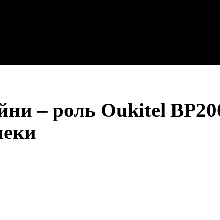
✗
ПРО ПОЛІТИКУ
ПРО МЕРА
ВОЄННА ІСТО
йни – роль Oukitel BP2
пеки
Share