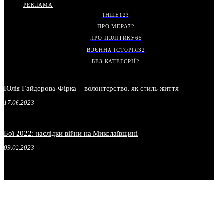
РЕКЛАМА
ІНШЕ
123
ПРО МЕРА
72
ПРО ПОЛІТИКУ
65
ВОЄННА ІСТОРІЯ
32
БЕЗ КАТЕГОРІЇ
2
Юлія Гайдерова-Фірка – волонтерство, як стиль життя
17.06.2023
Бої 2022: наслідки війни на Миколаївщині
09.02.2023
.
.
.