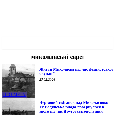
✓ MYKOLAIV ✗
миколаївські євреї
Життя Миколаєва під час фашистської
окупації
25.02.2026
ПРО МЕРА
Червоний світанок над Миколаєвом:
як Радянська влада повернулася в
місто під час Другої світової війни