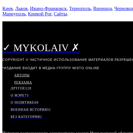
Киев
,
Львов
,
Ивано-Франковск
,
Тернополь
,
Винница
,
Черновц
Мариуполь
,
Кривой Рог
,
Сайты
.
✓ MYKOLAIV ✗
COPYRIGHT © ЧАСТИЧНОЕ ИСПОЛЬЗОВАНИЕ МАТЕРИАЛОВ РАЗРЕШЕН
*ИЗДАНИЕ ВХОДИТ В МЕДИА-ГРУППУ
MISTO ONLINE
АВТОРЫ
РЕКЛАМА
ДРУГОЕ
128
О МЭРЕ
75
О ПОЛИТИКЕ
68
ВОЕННАЯ ИСТОРИЯ
31
БЕЗ КАТЕГОРИИ
1
История разрушенного оккупантами здания Николаевской област