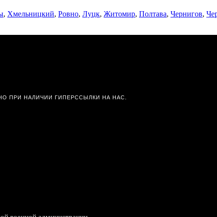
ы
,
Хмельницкий
,
Ровно
,
Луцк
,
Житомир
,
Полтава
,
Чернигов
,
Че
О ПРИ НАЛИЧИИ ГИПЕРССЫЛКИ НА НАС.
ной военной администрации