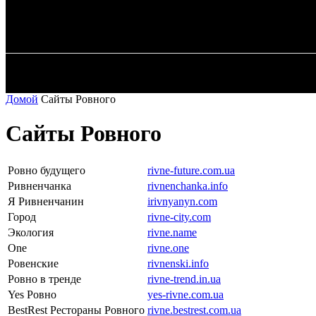
✓ MYKOLAIV 
Пятница, 7 августа, 2026
ГЛАВНАЯ
Домой
Сайты Ровного
Сайты Ровного
Ровно будущего
rivne-future.com.ua
Ривненчанка
rivnenchanka.info
Я Ривненчанин
irivnyanyn.com
Город
rivne-city.com
Экология
rivne.name
One
rivne.one
Ровенские
rivnenski.info
Ровно в тренде
rivne-trend.in.ua
Yes Ровно
yes-rivne.com.ua
BestRest Рестораны Ровного
rivne.bestrest.com.ua