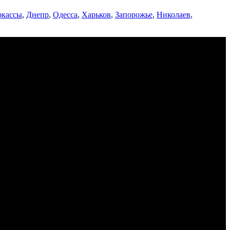
ркассы
,
Днепр
,
Одесса
,
Харьков
,
Запорожье
,
Николаев
,