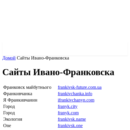
✓ MYKOLAIV ✗
Домой
Сайты Ивано-Франковска
Сайты Ивано-Франковска
Франковск майбутнього
frankivsk-future.com.ua
Франкивчанка
frankivchanka.info
Я Франкивчанин
ifrankivchanyn.com
Город
franyk.city
Город
franyk.com
Экология
frankivsk.name
One
frankivsk.one