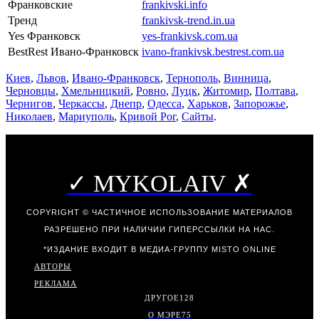
Франковские
frankivski.info
Тренд
frankivsk-trend.in.ua
Yes Франковск
yes-frankivsk.com.ua
BestRest Ивано-Франковск
ivano-frankivsk.bestrest.com.ua
Киев
,
Львов
,
Ивано-Франковск
,
Тернополь
,
Винница
,
Черновцы
,
Хмельницкий
,
Ровно
,
Луцк
,
Житомир
,
Полтава
,
Чернигов
,
Черкассы
,
Днепр
,
Одесса
,
Харьков
,
Запорожье
,
Николаев
,
Мариуполь
,
Кривой Рог
,
Сайты
.
✓ MYKOLAIV ✗
COPYRIGHT © ЧАСТИЧНОЕ ИСПОЛЬЗОВАНИЕ МАТЕРИАЛОВ
РАЗРЕШЕНО ПРИ НАЛИЧИИ ГИПЕРССЫЛКИ НА НАС.
*ИЗДАНИЕ ВХОДИТ В МЕДИА-ГРУППУ
MISTO ONLINE
АВТОРЫ
РЕКЛАМА
ДРУГОЕ
128
О МЭРЕ
75