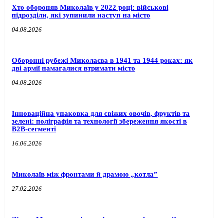
Хто обороняв Миколаїв у 2022 році: військові
підрозділи, які зупинили наступ на місто
04.08.2026
Оборонні рубежі Миколаєва в 1941 та 1944 роках: як
дві армії намагалися втримати місто
04.08.2026
Інноваційна упаковка для свіжих овочів, фруктів та
зелені: поліграфія та технології збереження якості в
B2B-сегменті
16.06.2026
Миколаїв між фронтами й драмою „котла”
27.02.2026