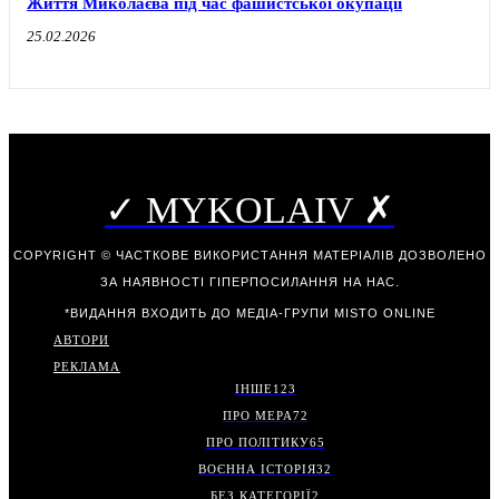
Життя Миколаєва під час фашистської окупації
25.02.2026
✓ MYKOLAIV ✗
COPYRIGHT © ЧАСТКОВЕ ВИКОРИСТАННЯ МАТЕРІАЛІВ ДОЗВОЛЕНО
ЗА НАЯВНОСТІ ГІПЕРПОСИЛАННЯ НА НАС.
*ВИДАННЯ ВХОДИТЬ ДО МЕДІА-ГРУПИ
MISTO ONLINE
АВТОРИ
РЕКЛАМА
ІНШЕ
123
ПРО МЕРА
72
ПРО ПОЛІТИКУ
65
ВОЄННА ІСТОРІЯ
32
БЕЗ КАТЕГОРІЇ
2