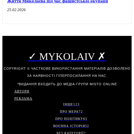
Життя Миколаєва під час фашистської окупації
25.02.2026
✓ MYKOLAIV ✗
COPYRIGHT © ЧАСТКОВЕ ВИКОРИСТАННЯ МАТЕРІАЛІВ ДОЗВОЛЕНО
ЗА НАЯВНОСТІ ГІПЕРПОСИЛАННЯ НА НАС.
*ВИДАННЯ ВХОДИТЬ ДО МЕДІА-ГРУПИ
MISTO ONLINE
АВТОРИ
РЕКЛАМА
ІНШЕ
123
ПРО МЕРА
72
ПРО ПОЛІТИКУ
65
ВОЄННА ІСТОРІЯ
32
БЕЗ КАТЕГОРІЇ
2