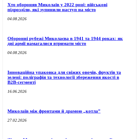
Хто обороняв Миколаїв у 2022 році: військові
підрозділи, які зупинили наступ на місто
04.08.2026
Оборонні рубежі Миколаєва в 1941 та 1944 роках: як
дві армії намагалися втримати місто
04.08.2026
Інноваційна упаковка для свіжих овочів, фруктів та
зелені: поліграфія та технології збереження якості в
B2B-сегменті
16.06.2026
Миколаїв між фронтами й драмою „котла”
27.02.2026