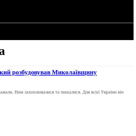
РІЯ
СТАТТІ
а
 який розбудовував Миколаївщину
ажали. Ним захоплювалися та пишалися. Для всієї України він