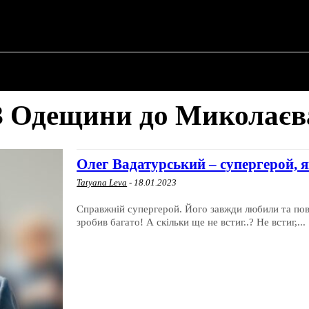
✗
ПРО ПОЛІТИКУ
ПРО МЕРА
ВОЄННА ІСТО
З Одещини до Миколаєв
Олег Вадатурський – супергерой,
Tatyana Leva
-
18.01.2023
Справжній супергерой. Його завжди любили та пов
зробив багато! А скільки ще не встиг..? Не встиг,...