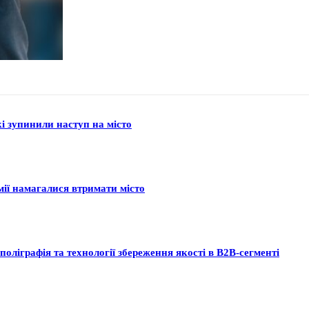
кі зупинили наступ на місто
мії намагалися втримати місто
поліграфія та технології збереження якості в B2B-сегменті