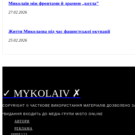
Миколаїв між фронтами й драмою „котла”
27.02.2026
Життя Миколаєва під час фашистської окупації
25.02.2026
✓ MYKOLAIV ✗
COPYRIGHT © ЧАСТКОВЕ ВИКОРИСТАННЯ МАТЕРІАЛІВ ДОЗВОЛЕНО З
*ВИДАННЯ ВХОДИТЬ ДО МЕДІА-ГРУПИ
MISTO ONLINE
АВТОРИ
РЕКЛАМА
ІНШЕ
123